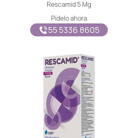
Rescamid 5 Mg
Respiratorio
Pídelo ahora
Reumatología
55 5336 8605
Salud Mental
Urología
Vacunas