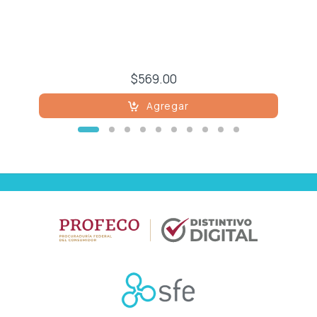
Osteoporosis
Respiratorio
$569.00
Reumatología
Agregar
Salud Mental
Urología
Vacunas