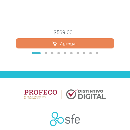
Respiratorio
Reumatología
$569.00
Salud Mental
Agregar
Urología
Vacunas