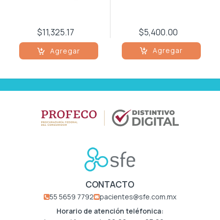
Respiratorio
$11,325.17
$5,400.00
Reumatología
Agregar
Agregar
Salud Mental
Urología
Vacunas
CONTACTO
55 5659 7792
pacientes@sfe.com.mx
Horario de atención teléfonica: