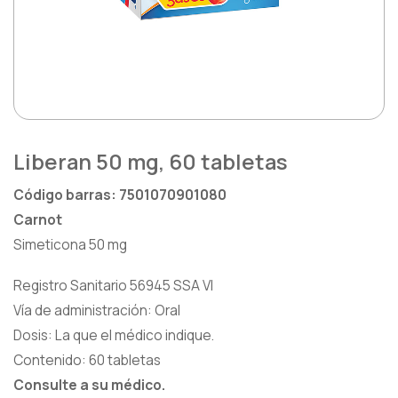
Heridas
Saludarte by Lundbeck®
Hormona De Crecimiento
Zydus®
Inmunología
Lágrimas
Liberan 50 mg, 60 tabletas
Metabólica
Código barras: 7501070901080
Nefrología
Carnot
Simeticona 50 mg
Neurología
Registro Sanitario 56945 SSA VI
Oftalmología
Vía de administración: Oral
Dosis: La que el médico indique.
Oncología
Contenido: 60 tabletas
Consulte a su médico.
Osteoporosis