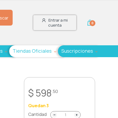
scar
Entrar a mi
0
cuenta
es
Tiendas Oficiales
Suscripciones
$ 598
.50
Quedan 3
Cantidad