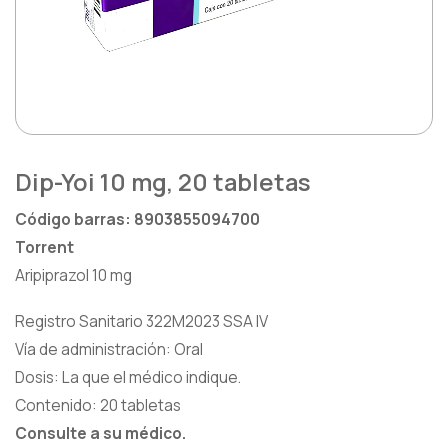
Heridas
Saludarte by Lundbeck®
Hormona De Crecimiento
Zydus®
Inmunología
Lágrimas
Dip-Yoi 10 mg, 20 tabletas
Metabólica
Código barras: 8903855094700
Nefrología
Torrent
Aripiprazol 10 mg
Neurología
Registro Sanitario 322M2023 SSA IV
Oftalmología
Vía de administración: Oral
Dosis: La que el médico indique.
Oncología
Contenido: 20 tabletas
Consulte a su médico.
Osteoporosis