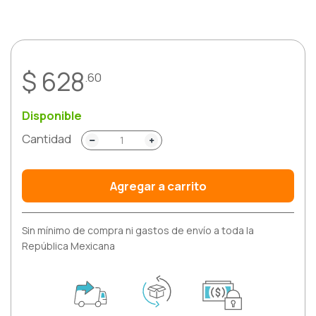
Respiratorio
Reumatología
$ 628
.60
Salud Mental
Disponible
Urología
Cantidad
Vacunas
Agregar a carrito
Sin mínimo de compra ni gastos de envío a toda la
República Mexicana