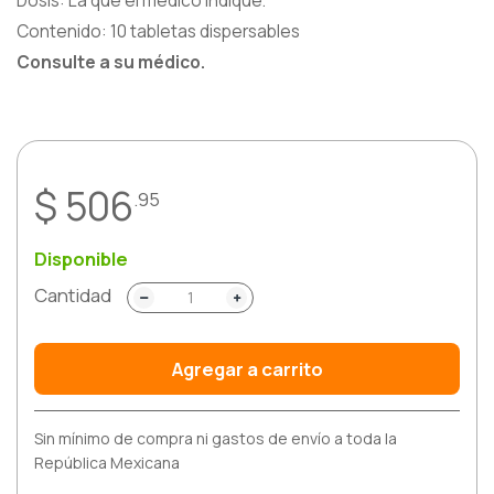
Dosis: La que el médico indique.
Contenido: 10 tabletas dispersables
Respiratorio
Consulte a su médico.
Reumatología
Salud Mental
$ 506
.95
Urología
Vacunas
Disponible
Cantidad
Agregar a carrito
Sin mínimo de compra ni gastos de envío a toda la
República Mexicana