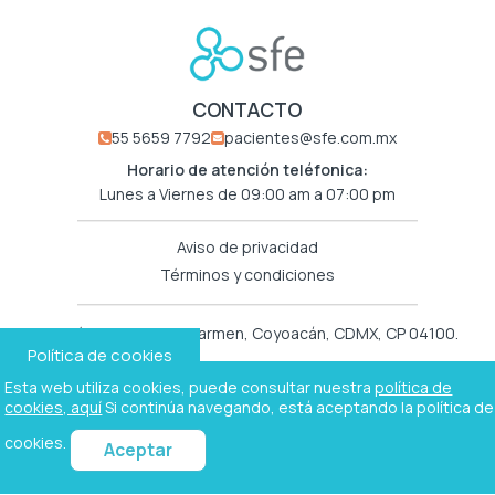
CONTACTO
55 5659 7792
pacientes@sfe.com.mx
Horario de atención teléfonica:
Lunes a Viernes de 09:00 am a 07:00 pm
Aviso de privacidad
Términos y condiciones
Xicoténcatl 190, Del Carmen, Coyoacán, CDMX, CP 04100.
Política de cookies
Esta web utiliza cookies, puede consultar nuestra
política de
¿Tienes alguna sugerencia?
cookies, aquí
Si continúa navegando, está aceptando la política de
Mándanos un mail a:
sugerencias@sfe.com.mx
cookies.
Aceptar
© 2026
Servicios Farmacéuticos Especializados.
Todos los