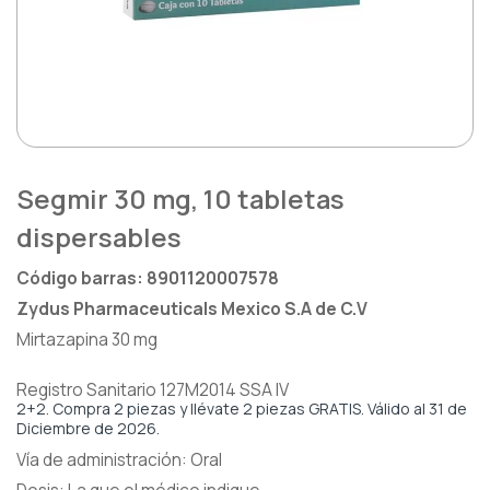
Heridas
Saludarte by Lundbeck®
Hormona De Crecimiento
Zydus®
Inmunología
Lágrimas
Segmir 30 mg, 10 tabletas
Metabólica
dispersables
Nefrología
Código barras: 8901120007578
Zydus Pharmaceuticals Mexico S.A de C.V
Neurología
Mirtazapina 30 mg
Oftalmología
Registro Sanitario 127M2014 SSA IV
2+2. Compra 2 piezas y llévate 2 piezas GRATIS. Válido al 31 de
Oncología
Diciembre de 2026.
Vía de administración: Oral
Osteoporosis