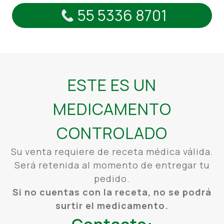
Hematología
55 5336 8701
Saludarte by Lundbeck®
Heridas
Zydus®
Hormona De Crecimiento
Inmunología
ESTE ES UN
Lágrimas
MEDICAMENTO
Metabólica
CONTROLADO
Nefrología
Su venta requiere de receta médica válida.
Será retenida al momento de entregar tu
Neurología
pedido.
Si no cuentas con la receta, no se podrá
Oftalmología
surtir el medicamento.
Oncología