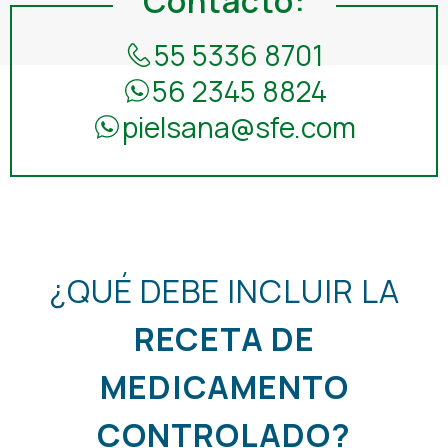
Contacto:
Osteoporosis
55 5336 8701
56 2345 8824
Respiratorio
pielsana@sfe.com
Reumatología
Salud Mental
Urología
Vacunas
¿QUÉ DEBE INCLUIR LA
RECETA DE
MEDICAMENTO
CONTROLADO?