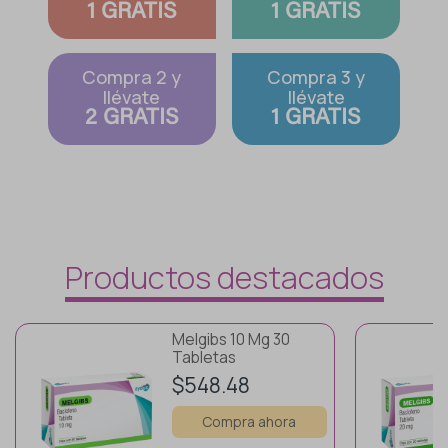
Hematología
1 GRATIS
1 GRATIS
Saludarte by Lundbeck®
Heridas
Compra 2 y
Compra 3 y
Zydus®
llévate
llévate
Hormona De Crecimiento
2 GRATIS
1 GRATIS
Inmunología
Lágrimas
Metabólica
Productos destacados
Nefrología
Melgibs 10 Mg 30
Neurología
Tabletas
$548.48
Oftalmología
Compra ahora
Oncología