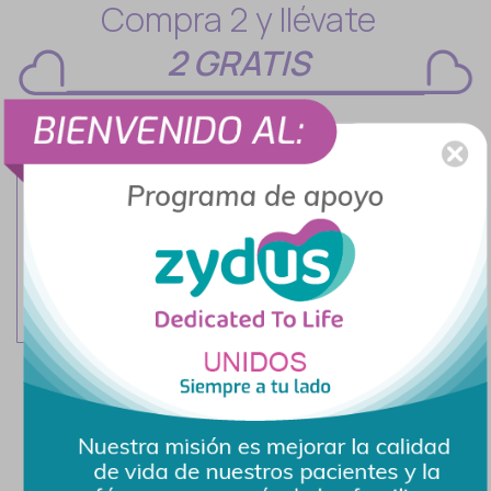
Compra 2 y llévate
2 GRATIS
2+2
Segmir 30 Mg 10
Tabletas
$506.95
Compra ahora
Compra 3 y llévate
1 GRATIS