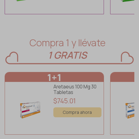
Osteoporosis
Respiratorio
Compra 1 y llévate
Reumatología
1 GRATIS
Salud Mental
Urología
1+1
Vacunas
Aretaeus 100 Mg 30
Tabletas
$745.01
Compra ahora