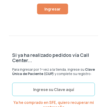
Heridas
Ingresar
Saludarte by Lundbeck®
Hormona De Crecimiento
Zydus®
Inmunología
Lágrimas
Metabólica
Si ya ha realizado pedidos vía Call
Nefrología
Center...
Para ingresar por 1ª vez a la tienda, ingrese su
Clave
Neurología
Única de Paciente (CUP)
y complete su registro:
Oftalmología
Oncología
Ya he comprado en SFE, quiero recuperar mi
Osteoporosis