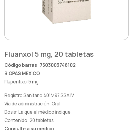
Heridas
Saludarte by Lundbeck®
Hormona De Crecimiento
Zydus®
Inmunología
Lágrimas
Fluanxol 5 mg, 20 tabletas
Metabólica
Código barras: 7503003746102
Nefrología
BIOPAS MEXICO
Flupentixol 5 mg
Neurología
Registro Sanitario 401M97 SSA IV
Oftalmología
Vía de administración: Oral
Dosis: La que el médico indique.
Oncología
Contenido: 20 tabletas
Consulte a su médico.
Osteoporosis