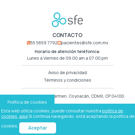
CONTACTO
55 5659 7792
pacientes@sfe.com.mx
Horario de atención teléfonica:
Lunes a Viernes de 09:00 am a 07:00 pm
Aviso de privacidad
Términos y condiciones
Xicoténcatl 190, Del Carmen, Coyoacán, CDMX, CP 04100.
Política de cookies
Esta web utiliza cookies, puede consultar nuestra
política de
¿Tienes alguna sugerencia?
cookies, aquí
Si continúa navegando, está aceptando la política de
Mándanos un mail a:
sugerencias@sfe.com.mx
cookies.
Aceptar