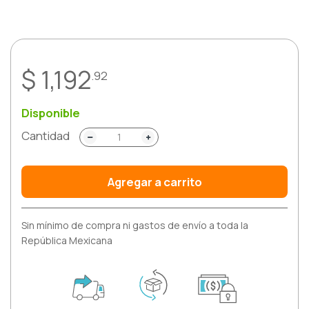
Respiratorio
Reumatología
$ 1,192
.92
Salud Mental
Disponible
Urología
Cantidad
Vacunas
Agregar a carrito
Sin mínimo de compra ni gastos de envío a toda la
República Mexicana