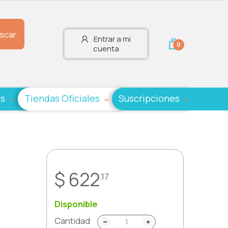
scar
Entrar a mi
0
cuenta
es
Tiendas Oficiales
Suscripciones
$ 622
.17
Disponible
Cantidad